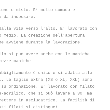
tone o misto. E’ molto comodo e
e da indossare.
dalla vita verso l’alto. E’ lavorato con
o medio. La creazione dell’apertura
he avviene durante la lavorazione.
llo si può avere anche con le maniche
mezze maniche.
abbigliamento è unico e si adatta alle
L. Le taglie extra (XS o XL, XXL) sono
 su ordinazione. E’ lavorato con filato
e-acrilico, che si può lavare a 30° ma
mettere in asciugatrice. La facilità di
sti filati si distingue!