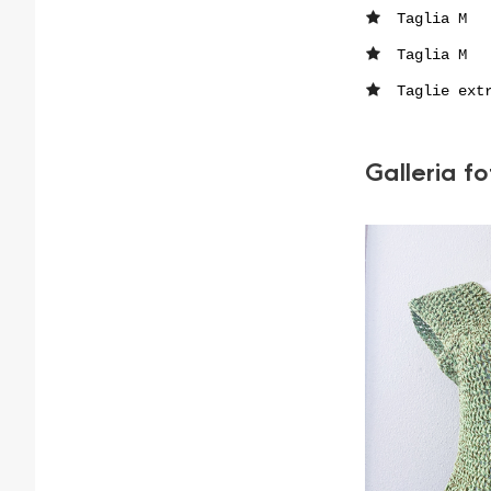
Taglia M
Taglia M
Taglie ext
Galleria f