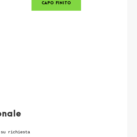
CAPO FINITO
onale
 su richiesta