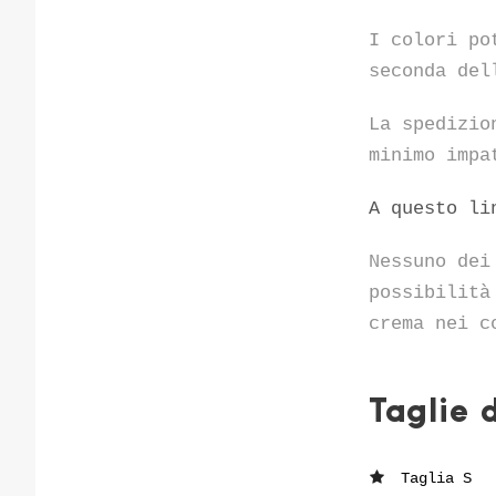
I colori po
seconda del
La spedizio
minimo impa
A questo li
Nessuno dei
possibilità
crema nei c
Taglie d
Taglia S