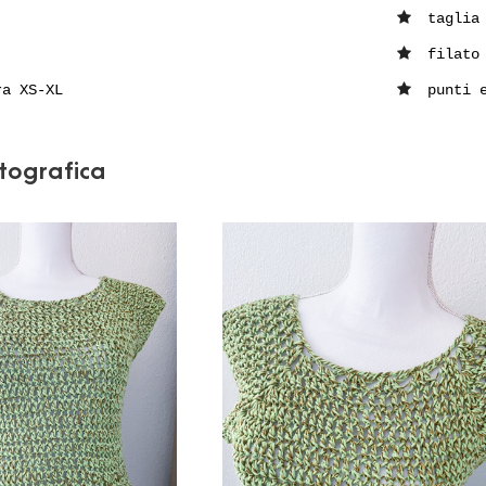
taglia
filato
ra XS-XL
punti 
otografica