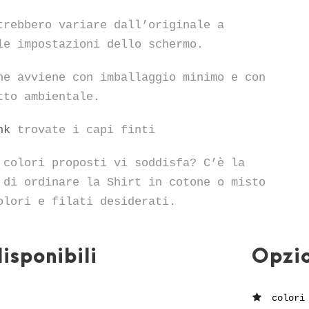
trebbero variare dall’originale a
le impostazioni dello schermo.
ne avviene con imballaggio minimo e con
tto ambientale.
nk
trovate i capi finti
 colori proposti vi soddisfa? C’è la
 di ordinare la Shirt in cotone o misto
olori e filati desiderati.
isponibili
Opzi
colori