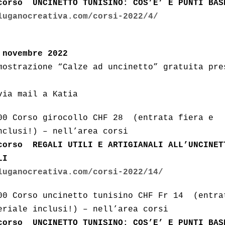
corso
UNCINETTO TUNISINO: COS’E’ E PUNTI BAS
luganocreativa.com/corsi-2022/4/
 novembre 2022
strazione “Calze ad uncinetto” gratuita pre
via mail a Katia
00 Corso girocollo CHF 28 (entrata fiera e
nclusi!) – nell’area corsi
corso
REGALI UTILI E ARTIGIANALI ALL’UNCINET
LI
luganocreativa.com/corsi-2022/14/
00 Corso uncinetto tunisino CHF Fr 14 (entra
eriale inclusi!) – nell’area corsi
corso
UNCINETTO TUNISINO: COS’E’ E PUNTI BAS