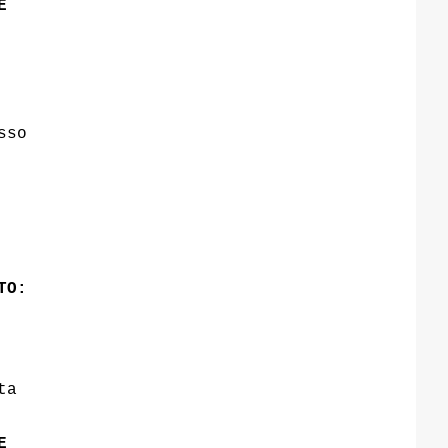
E
sso
TO:
ta
E