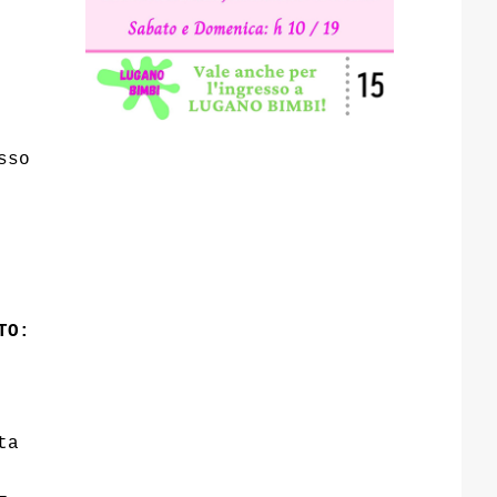
sso
TO:
ta