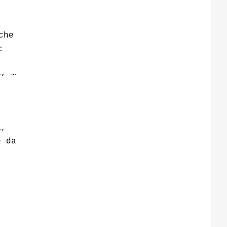
che
:
i, …
i,
e da