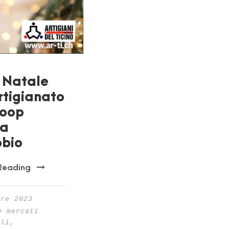
 Natale
rtigianato
Coop
ga
bio
Reading
bre 2023
e mercati
ali
,