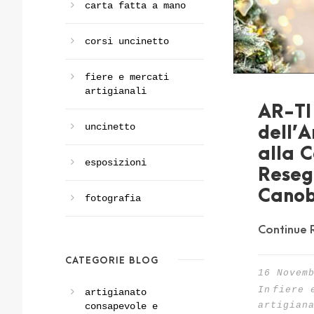
carta fatta a mano
corsi uncinetto
fiere e mercati
artigianali
AR-TI
uncinetto
dell’A
alla 
esposizioni
Rese
Canob
fotografia
Continue 
CATEGORIE BLOG
16 Novem
In
fiere 
artigianato
artigian
consapevole e