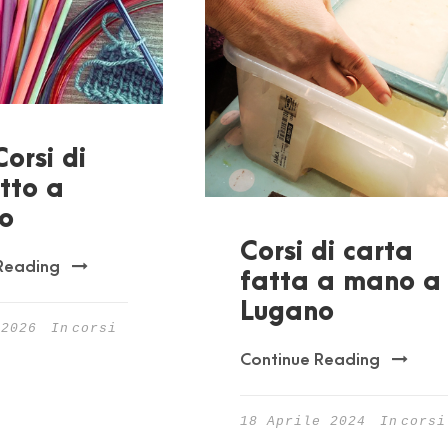
orsi di
tto a
o
Corsi di carta
Reading
fatta a mano a
Lugano
 2026
In
corsi
Continue Reading
18 Aprile 2024
In
corsi