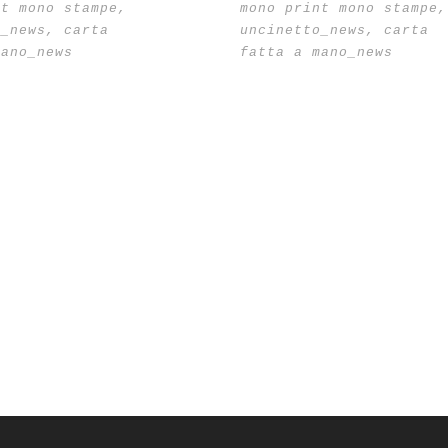
nt mono stampe
,
mono print mono stampe
,
o_news
,
carta
uncinetto_news
,
carta
mano_news
fatta a mano_news