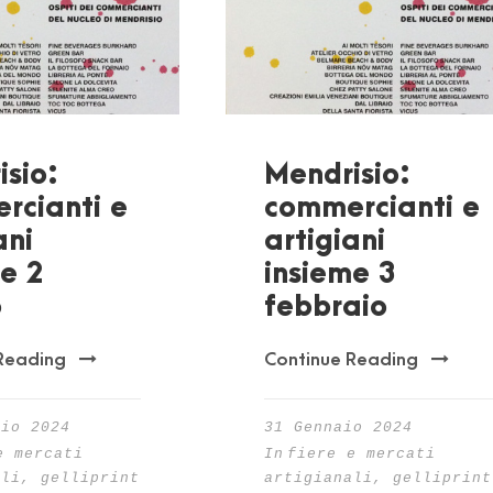
sio:
Mendrisio:
rcianti e
commercianti e
ani
artigiani
e 2
insieme 3
o
febbraio
Reading
Continue Reading
aio 2024
31 Gennaio 2024
e mercati
In
fiere e mercati
ali
,
gelliprint
artigianali
,
gelliprint