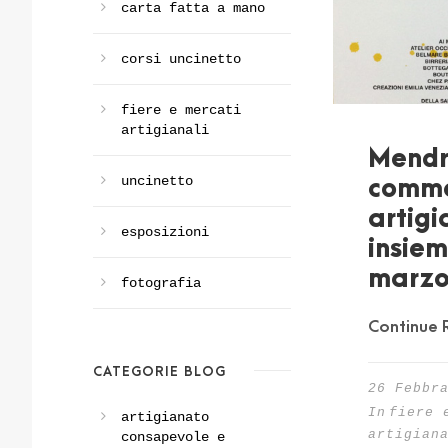
carta fatta a mano
corsi uncinetto
fiere e mercati
artigianali
Mendri
uncinetto
comme
artigi
esposizioni
insiem
marz
fotografia
Continue 
CATEGORIE BLOG
26 Febbr
In
fiere 
artigianato
artigian
consapevole e