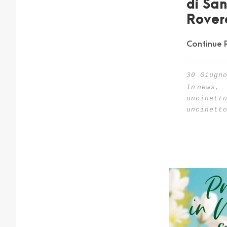
di Sa
Rover
Continue 
30 Giugn
In
news
,
uncinett
uncinett