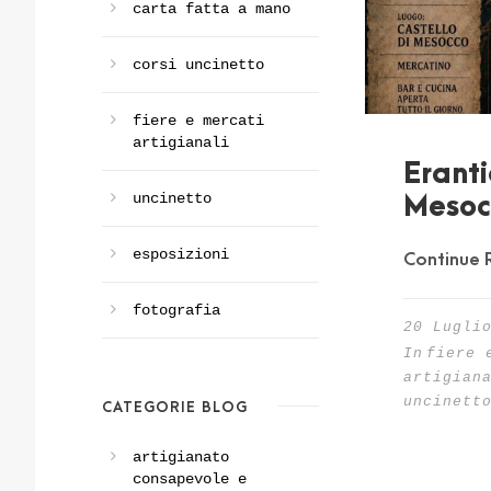
carta fatta a mano
corsi uncinetto
fiere e mercati
artigianali
Erant
uncinetto
Mesoc
esposizioni
Continue 
fotografia
20 Lugli
In
fiere 
artigian
uncinett
CATEGORIE BLOG
artigianato
consapevole e