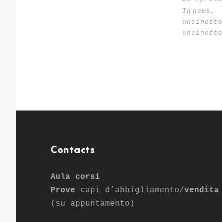
In
news
,
uncinett
uncinett
Contacts
Aula corsi
Prove
capi d’abbigliamento/
vendita
(su appuntamento)