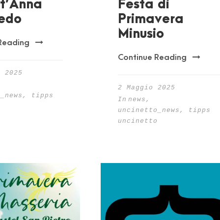
nt’Anna
Festa di
edo
Primavera
Minusio
Reading
Continue Reading
o 2025
2 Maggio 2025
o_news
,
tipps
In
news
,
o
uncinetto_news
,
tipps
uncinetto