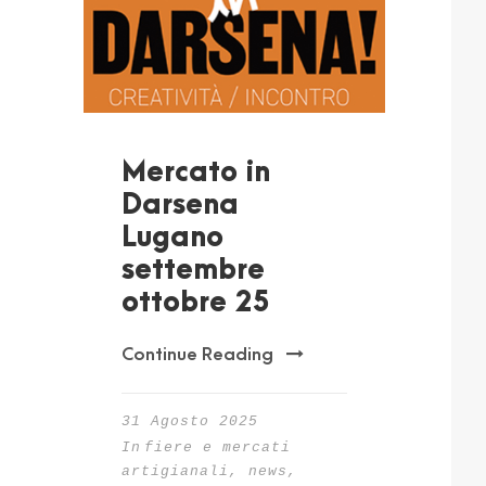
Mercato in
Darsena
Lugano
settembre
ottobre 25
Continue Reading
31 Agosto 2025
In
fiere e mercati
artigianali
,
news
,