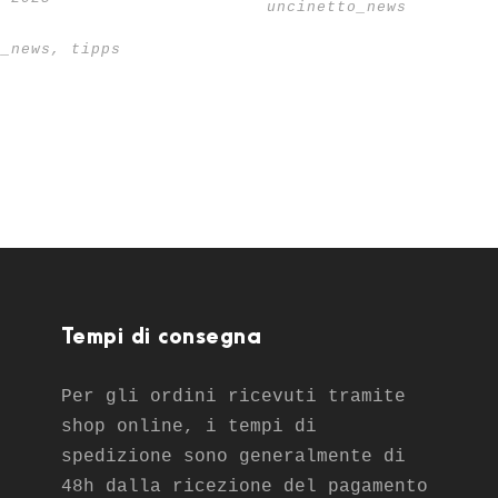
uncinetto_news
o_news
,
tipps
o
Tempi di consegna
Per gli ordini ricevuti tramite
shop online, i tempi di
spedizione sono generalmente di
48h dalla ricezione del pagamento