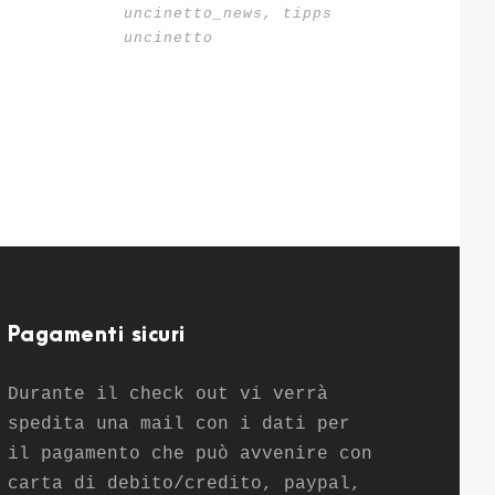
uncinetto_news
,
tipps
uncinetto
Pagamenti sicuri
Durante il check out vi verrà
spedita una mail con i dati per
il pagamento che può avvenire con
carta di debito/credito, paypal,