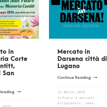
to in
Mercato in
ria Corte
Darsena città di
ntitt,
Lugano
l San
Continue Reading
Reading
13 Marzo 2025
In
fiere e mercati
artigianali
,
news
,
e 2025