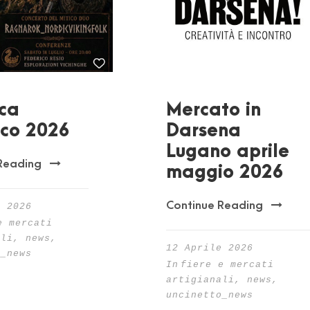
ica
Mercato in
co 2026
Darsena
Lugano aprile
Reading
maggio 2026
Continue Reading
o 2026
e mercati
ali
,
news
,
12 Aprile 2026
o_news
In
fiere e mercati
artigianali
,
news
,
uncinetto_news